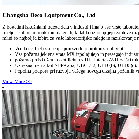
Changsha Deco Equipment Co., Ltd
Z bogatimi izkušnjami trdega dela v industriji imajo vse vrste laborator
mletje s suhimi in mokrimi materiali, ki lahko izpolnjujejo zahteve raz
mlini so najboljša izbira za vaše laboratorijsko mletje in raziskovanje 
Več kot 20 let izkušenj s proizvodnjo protipožarnih vrat
Vsa požarna jeklena vrata MX izpolnjujejo in presegajo indu
požarno preizkušen in certificiran z UL, Intertek/WH od 20 mi
Ustrezna merila kot NFPA252, UBC 7-2, UL10(b), UL10 (c).
Popolna podpora pri razvoju vašega novega dizajna požarnih vr
View More >>