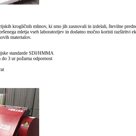
ijskih krogličnih mlinov, ki smo jih zasnovali in izdelali, številne predn
pršenega mletja vseh laboratorijev in dodatno močno koristi razširitvi ek
novih materialov.
strijske standarde SDI/HMMA
n do 3 ur požarna odpornost
at