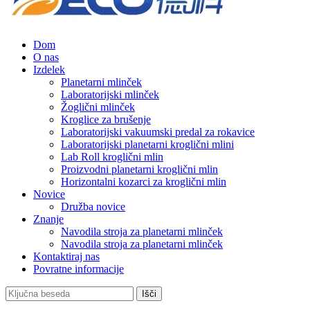
Dom
O nas
Izdelek
Planetarni mlinček
Laboratorijski mlinček
Žoglični mlinček
Kroglice za brušenje
Laboratorijski vakuumski predal za rokavice
Laboratorijski planetarni kroglični mlini
Lab Roll kroglični mlin
Proizvodni planetarni kroglični mlin
Horizontalni kozarci za kroglični mlin
Novice
Družba novice
Znanje
Navodila stroja za planetarni mlinček
Navodila stroja za planetarni mlinček
Kontaktiraj nas
Povratne informacije