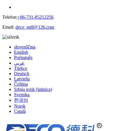
Telefon:
+86-731-85212256
Email:
deco_mill@126.com
Jezik
slovenščina
English
Português
عربي
Türkçe
Deutsch
Latviešu
Čeština
Srbija jezik (latinica)
Svenska
한국어
Norsk
Català